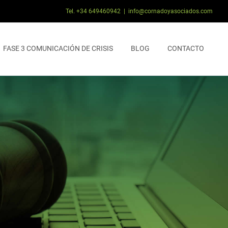
Tel. +34 649460942
|
info@cornadoyasociados.com
FASE 3 COMUNICACIÓN DE CRISIS
BLOG
CONTACTO